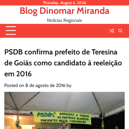
Skip
Thursday, August 6, 2026
Blog Dinomar Miranda
to
content
Notícias Regionais
PSDB confirma prefeito de Teresina
de Goiás como candidato à reeleição
em 2016
Posted on
8 de agosto de 2016
by