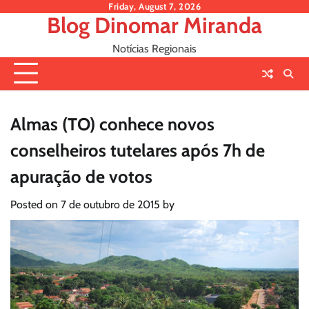
Skip
Friday, August 7, 2026
Blog Dinomar Miranda
to
content
Notícias Regionais
Almas (TO) conhece novos
conselheiros tutelares após 7h de
apuração de votos
Posted on
7 de outubro de 2015
by