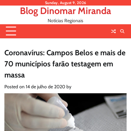
Skip
Sunday, August 9, 2026
Blog Dinomar Miranda
to
content
Notícias Regionais
Coronavírus: Campos Belos e mais de
70 municípios farão testagem em
massa
Posted on
14 de julho de 2020
by