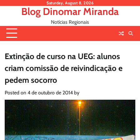
Skip
Saturday, August 8, 2026
Blog Dinomar Miranda
to
content
Notícias Regionais
Extinção de curso na UEG: alunos
criam comissão de reivindicação e
pedem socorro
Posted on
4 de outubro de 2014
by