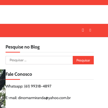
Pesquise no Blog
Pesquisar
por:
Fale Conosco
Whatsapp: (61) 99318-4897
E-mail: dinomarmiranda@yahoo.com.br