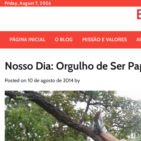
Skip
Friday, August 7, 2026
to
content
PÁGINA INICIAL
O BLOG
MISSÃO E VALORES
A
Nosso Dia: Orgulho de Ser Pa
Posted on
10 de agosto de 2014
by