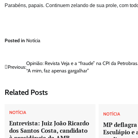
Parabéns, papais. Continuem zelando de sua prole, com to
Posted in
Notícia
Navegação
Opinião: Revista Veja e a “fraude” na CPI da Petrobra
Previous:
“A mim, faz apenas gargalhar”
de
Post
Related Posts
NOTÍCIA
NOTÍCIA
Entrevista: Juiz João Ricardo
MP deflagra
dos Santos Costa, candidato
Esculápio e
à presidência da AMB