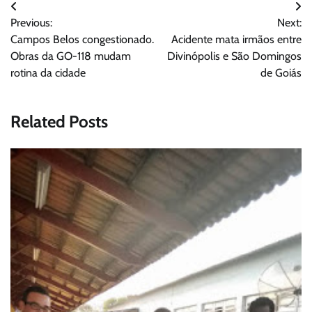
Navegação
Previous:
Next:
de
Campos Belos congestionado.
Acidente mata irmãos entre
Post
Obras da GO-118 mudam
Divinópolis e São Domingos
rotina da cidade
de Goiás
Related Posts