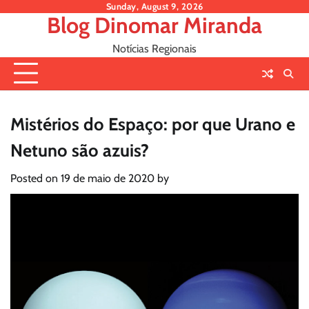
Skip
Sunday, August 9, 2026
Blog Dinomar Miranda
to
content
Notícias Regionais
Mistérios do Espaço: por que Urano e
Netuno são azuis?
Posted on
19 de maio de 2020
by