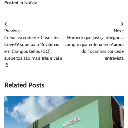
Posted in
Notícia
Navegação
Previous:
Next:
de
Curva ascendente: Casos de
Homem que Justiça obrigou a
Post
Covi-19 sobe para 15 vítimas
cumprir quarentena em Aurora
em Campos Belos (GO);
do Tocantins concede
suspeitos são mais três e vai a
entrevista
12
Related Posts