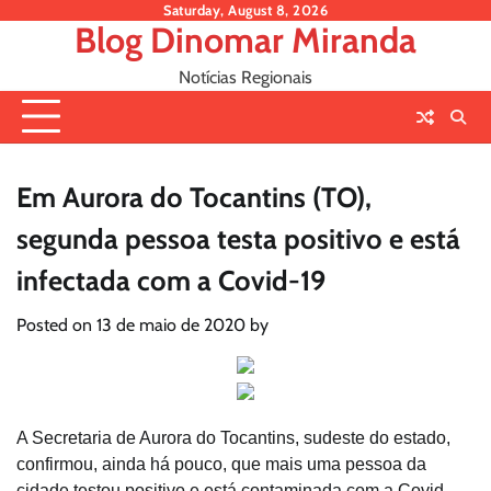
Skip
Saturday, August 8, 2026
Blog Dinomar Miranda
to
content
Notícias Regionais
Em Aurora do Tocantins (TO),
segunda pessoa testa positivo e está
infectada com a Covid-19
Posted on
13 de maio de 2020
by
A Secretaria de Aurora do Tocantins, sudeste do estado,
confirmou, ainda há pouco, que mais uma pessoa da
cidade testou positivo e está contaminada com a Covid-