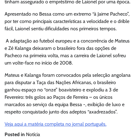
tinham assegurado o empréstimo de Laionel por uma época.
Apresentado no Bessa como um extremo “à Jaime Pacheco”,
por ter como principais características a velocidade e o drible
fácil, Laionel sentiu dificuldades nos primeiros tempos.
A adaptação ao futebol europeu e a concorrência de Mateus
e Zé Kalanga deixaram o brasileiro fora das opções de
Pacheco na primeira volta, mas a carreira de Laionel sofreu
um volte-face no início de 2008.
Mateus e Kalanga foram convocados pela selecção angolana
para disputar a Taça das Nações Africanas, o brasileiro
ganhou espaço no “onze” boavisteiro e explodiu a 3 de
Fevereiro: três golos ao Paços de Ferreira – os únicos
marcados ao serviço da equipa Bessa -, exibição de luxo e
respeito conquistado junto dos adeptos “axadrezados”.
Veja aqui a matéria completa no jornal português.
Posted in
Notícia