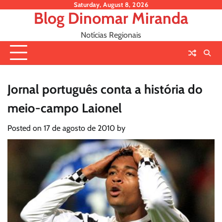
Skip
Saturday, August 8, 2026
Blog Dinomar Miranda
to
content
Notícias Regionais
Jornal português conta a história do
meio-campo Laionel
Posted on
17 de agosto de 2010
by