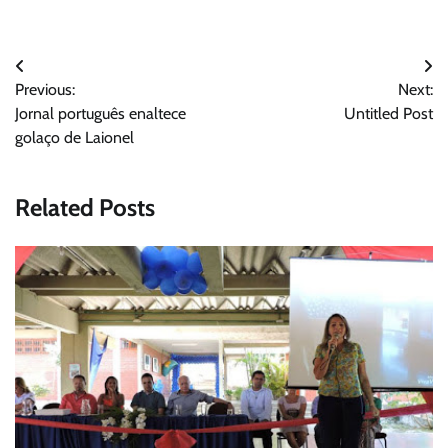
Navegação
Previous:
Next:
de
Jornal português enaltece
Untitled Post
Post
golaço de Laionel
Related Posts