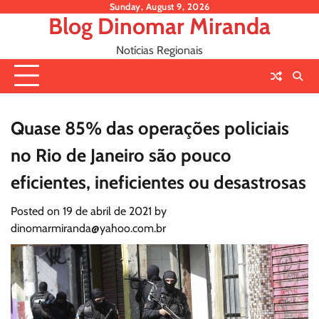
Skip
Sunday, August 9, 2026
Blog Dinomar Miranda
to
content
Notícias Regionais
Quase 85% das operações policiais
no Rio de Janeiro são pouco
eficientes, ineficientes ou desastrosas
Posted on
19 de abril de 2021
by
dinomarmiranda@yahoo.com.br