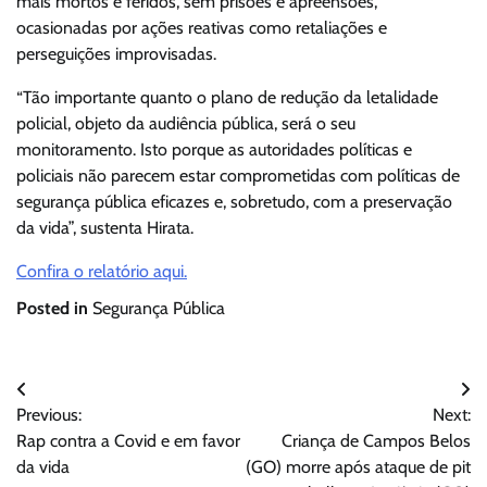
mais mortos e feridos, sem prisões e apreensões,
ocasionadas por ações reativas como retaliações e
perseguições improvisadas.
“Tão importante quanto o plano de redução da letalidade
policial, objeto da audiência pública, será o seu
monitoramento. Isto porque as autoridades políticas e
policiais não parecem estar comprometidas com políticas de
segurança pública eficazes e, sobretudo, com a preservação
da vida”, sustenta Hirata.
Confira o relatório aqui.
Posted in
Segurança Pública
Navegação
Previous:
Next:
de
Rap contra a Covid e em favor
Criança de Campos Belos
Post
da vida
(GO) morre após ataque de pit