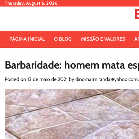
Skip
Thursday, August 6, 2026
to
content
PÁGINA INICIAL
O BLOG
MISSÃO E VALORES
A
Barbaridade: homem mata esp
Posted on
13 de maio de 2021
by
dinomarmiranda@yahoo.com.