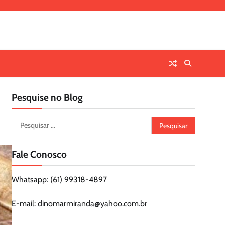
Pesquise no Blog
Pesquisar
por:
Fale Conosco
Whatsapp: (61) 99318-4897
E-mail: dinomarmiranda@yahoo.com.br