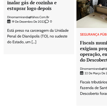
inalar gás de cozinha e
estuprar logo depois
Dinomarmiranda@yahoo.com.br
0
19 De Dezembro De 2022
Está preso na carceragem da Unidade
SEGURANÇA PÚB
Penal de Dianópolis (TO), no sudeste
do Estado, um […]
Fiscais muni
exigiam prop
operação, e
do Descober
Dinomarmiranda@ya
22 De Março De 
Fiscais tributário
Fazenda de Sant
Descoberto fora