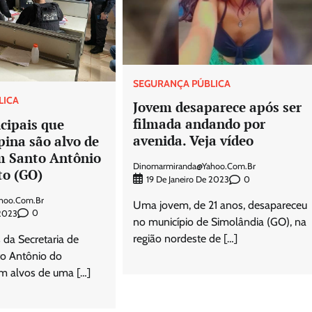
SEGURANÇA PÚBLICA
LICA
Jovem desaparece após ser
filmada andando por
cipais que
avenida. Veja vídeo
ina são alvo de
m Santo Antônio
Dinomarmiranda@yahoo.com.br
to (GO)
0
19 De Janeiro De 2023
hoo.com.br
Uma jovem, de 21 anos, desapareceu
0
2023
no município de Simolândia (GO), na
região nordeste de […]
s da Secretaria de
o Antônio do
m alvos de uma […]