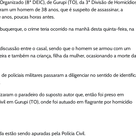
 Organizado (8ª DEIC), de Gurupi (TO), da 3ª Divisão de Homicídio
nderam um homem de 38 anos, que é suspeito de assassinar, a
 anos, poucas horas antes.
uquerque, o crime teria ocorrido na manhã desta quinta-feira, na
a discussão entre o casal, sendo que o homem se armou com um
ira e também na criança, filha da mulher, ocasionando a morte d
e policiais militares passaram a diligenciar no sentido de identific
.
izaram o paradeiro do suposto autor que, então foi preso em
ivil em Gurupi (TO), onde foi autuado em flagrante por homicídio
a estão sendo apuradas pela Polícia Civil.