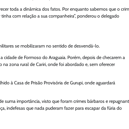
recer toda a dinâmica dos fatos. Por enquanto sabemos que o cri
or tinha com relação a sua companheira”, ponderou o delegado
militares se mobilizaram no sentido de desvendá-lo.
ra a cidade de Formoso do Araguaia. Porém, depois de checarem a
na zona rural de Cariri, onde foi abordado e, sem oferecer
lhido à Casa de Prisão Provisória de Gurupi, onde aguardará
 de suma importância, visto que foram crimes bárbaros e repugnan
a, indefesas que nada puderam fazer para escapar da fúria do