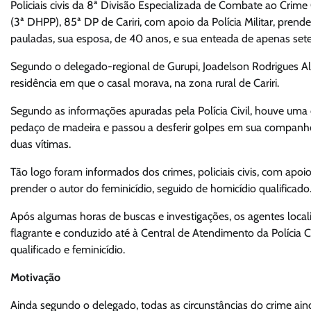
Policiais civis da 8ª Divisão Especializada de Combate ao Crime
(3ª DHPP), 85ª DP de Cariri, com apoio da Polícia Militar, pre
pauladas, sua esposa, de 40 anos, e sua enteada de apenas sete
Segundo o delegado-regional de Gurupi, Joadelson Rodrigues Alb
residência em que o casal morava, na zona rural de Cariri.
Segundo as informações apuradas pela Polícia Civil, houve um
pedaço de madeira e passou a desferir golpes em sua companhe
duas vítimas.
Tão logo foram informados dos crimes, policiais civis, com apoio d
prender o autor do feminicídio, seguido de homicídio qualificado
Após algumas horas de buscas e investigações, os agentes local
flagrante e conduzido até à Central de Atendimento da Polícia C
qualificado e feminicídio.
Motivação
Ainda segundo o delegado, todas as circunstâncias do crime aind