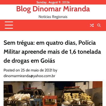
Skip
Sunday, August 9, 2026
Blog Dinomar Miranda
to
content
Notícias Regionais
Sem trégua: em quatro dias, Polícia
Militar apreende mais de 1,6 tonelada
de drogas em Goiás
Posted on
25 de maio de 2021
by
dinomarmiranda@yahoo.com.br