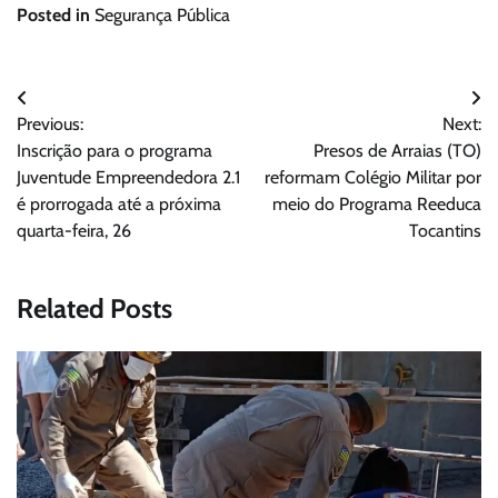
Posted in
Segurança Pública
Navegação
Previous:
Next:
de
Inscrição para o programa
Presos de Arraias (TO)
Post
Juventude Empreendedora 2.1
reformam Colégio Militar por
é prorrogada até a próxima
meio do Programa Reeduca
quarta-feira, 26
Tocantins
Related Posts