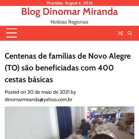
Skip
Thursday, August 6, 2026
Blog Dinomar Miranda
to
content
Notícias Regionais
Centenas de famílias de Novo Alegre
(TO) são beneficiadas com 400
cestas básicas
Posted on
30 de maio de 2021
by
dinomarmiranda@yahoo.com.br