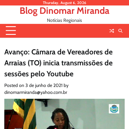
Skip
Thursday, August 6, 2026
Blog Dinomar Miranda
to
content
Notícias Regionais
Avanço: Câmara de Vereadores de
Arraias (TO) inicia transmissões de
sessões pelo Youtube
Posted on
3 de junho de 2021
by
dinomarmiranda@yahoo.com.br