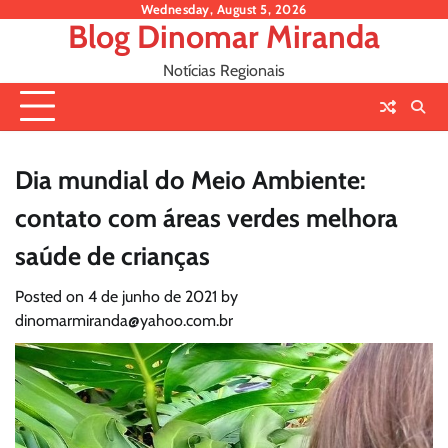
Skip
Wednesday, August 5, 2026
Blog Dinomar Miranda
to
content
Notícias Regionais
Dia mundial do Meio Ambiente:
contato com áreas verdes melhora
saúde de crianças
Posted on
4 de junho de 2021
by
dinomarmiranda@yahoo.com.br