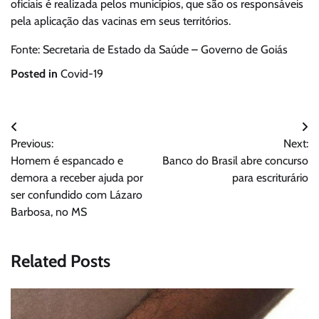
oficiais é realizada pelos municípios, que são os responsáveis
pela aplicação das vacinas em seus territórios.
Fonte: Secretaria de Estado da Saúde – Governo de Goiás
Posted in
Covid-19
Navegação
Previous:
Next:
de
Homem é espancado e
Banco do Brasil abre concurso
Post
demora a receber ajuda por
para escriturário
ser confundido com Lázaro
Barbosa, no MS
Related Posts