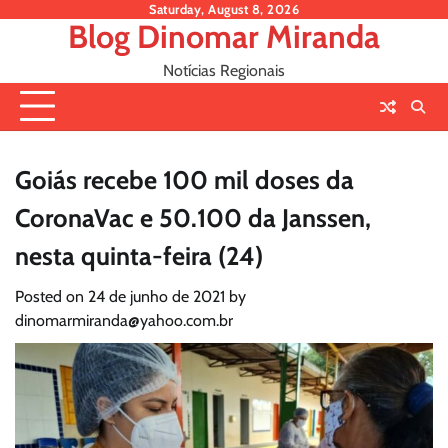
Skip
Saturday, August 8, 2026
Blog Dinomar Miranda
to
content
Notícias Regionais
Goiás recebe 100 mil doses da
CoronaVac e 50.100 da Janssen,
nesta quinta-feira (24)
Posted on
24 de junho de 2021
by
dinomarmiranda@yahoo.com.br