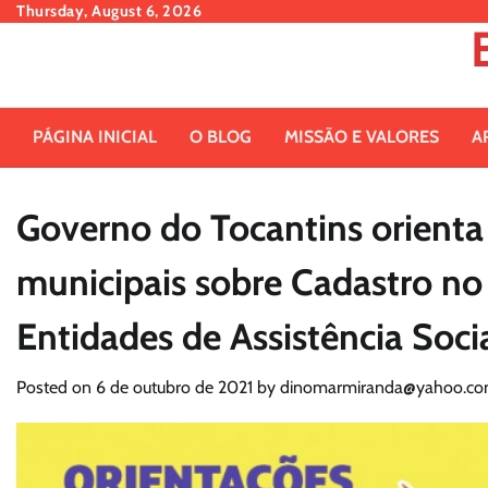
Skip
Thursday, August 6, 2026
to
content
PÁGINA INICIAL
O BLOG
MISSÃO E VALORES
A
Governo do Tocantins orienta 
municipais sobre Cadastro no
Entidades de Assistência Soci
Posted on
6 de outubro de 2021
by
dinomarmiranda@yahoo.co