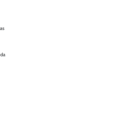
cas
 da