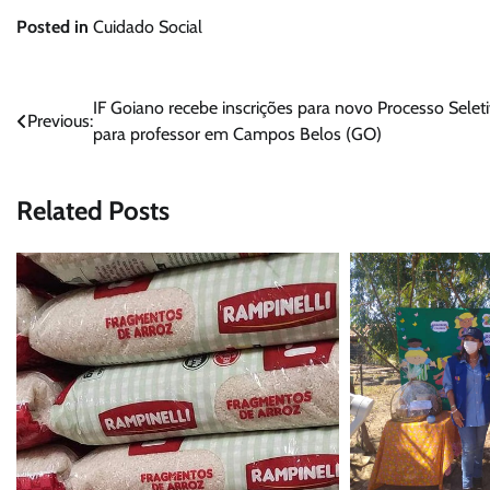
Posted in
Cuidado Social
Navegação
IF Goiano recebe inscrições para novo Processo Selet
Previous:
para professor em Campos Belos (GO)
de
Post
Related Posts