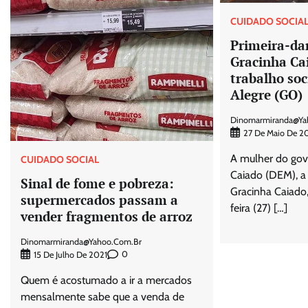
CUIDADO SOCIA
Primeira-da
Gracinha Cai
trabalho so
Alegre (GO)
Dinomarmiranda@ya
27 De Maio De 2
A mulher do go
CUIDADO SOCIAL
Caiado (DEM), a
Sinal de fome e pobreza:
Gracinha Caiado,
supermercados passam a
feira (27) […]
vender fragmentos de arroz
Dinomarmiranda@yahoo.com.br
0
15 De Julho De 2021
Quem é acostumado a ir a mercados
mensalmente sabe que a venda de