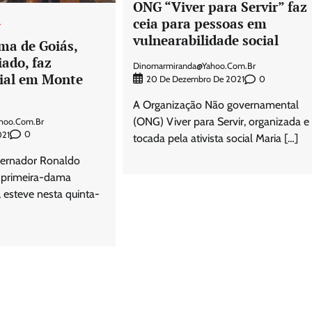
ONG “Viver para Servir” faz
ceia para pessoas em
L
vulnearabilidade social
ma de Goiás,
ado, faz
Dinomarmiranda@yahoo.com.br
cial em Monte
0
20 De Dezembro De 2021
A Organização Não governamental
(ONG) Viver para Servir, organizada e
hoo.com.br
0
021
tocada pela ativista social Maria […]
vernador Ronaldo
 primeira-dama
 esteve nesta quinta-