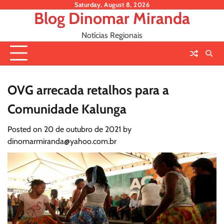
Skip
Saturday, August 8, 2026
Blog Dinomar Miranda
to
content
Notícias Regionais
OVG arrecada retalhos para a
Comunidade Kalunga
Posted on
20 de outubro de 2021
by
dinomarmiranda@yahoo.com.br