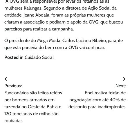
A OVG será a responsável por levar os retalhos às as
mulheres Kalungas. Segundo a diretora de Ação Social da
entidade, Jeane Abdala, foram as próprias mulheres que
criaram a associação e pediram o apoio da OVG, que buscou
parceiros para realizar a campanha.
O presidente do Mega Moda, Carlos Luciano Ribeiro, garante
que esta parceria do bem com a OVG vai continuar.
Posted in
Cuidado Social
Navegação
Previous:
Next:
de
Funcionários são feitos reféns
Enel realiza feirão de
Post
por homens armados em
negociação com até 40% de
fazenda no Oeste da Bahia e
desconto para inadimplentes
120 toneladas de milho são
roubadas