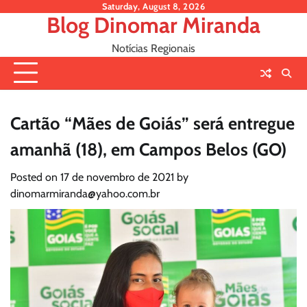
Skip
Saturday, August 8, 2026
Blog Dinomar Miranda
to
content
Notícias Regionais
Cartão “Mães de Goiás” será entregue
amanhã (18), em Campos Belos (GO)
Posted on
17 de novembro de 2021
by
dinomarmiranda@yahoo.com.br