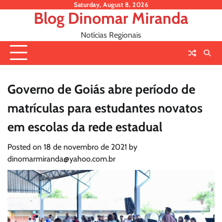
Skip
Saturday, August 8, 2026
Blog Dinomar Miranda
to
content
Notícias Regionais
Governo de Goiás abre período de
matrículas para estudantes novatos
em escolas da rede estadual
Posted on
18 de novembro de 2021
by
dinomarmiranda@yahoo.com.br