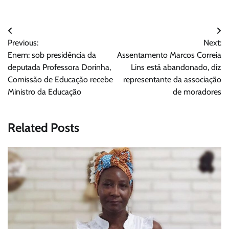
Navegação
Previous:
Next:
de
Enem: sob presidência da
Assentamento Marcos Correia
Post
deputada Professora Dorinha,
Lins está abandonado, diz
Comissão de Educação recebe
representante da associação
Ministro da Educação
de moradores
Related Posts