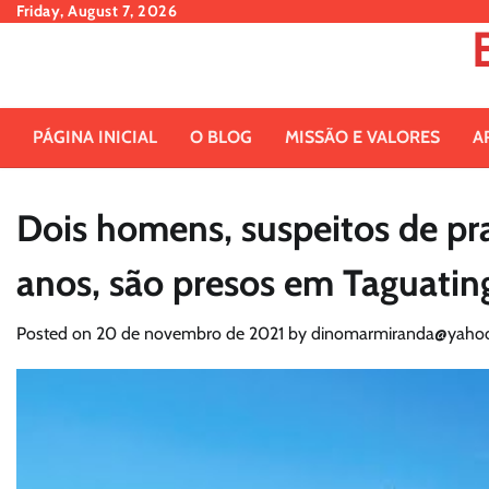
Skip
Friday, August 7, 2026
to
content
PÁGINA INICIAL
O BLOG
MISSÃO E VALORES
A
Dois homens, suspeitos de pr
anos, são presos em Taguatin
Posted on
20 de novembro de 2021
by
dinomarmiranda@yahoo