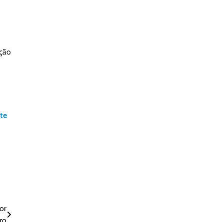
ação
ite
or
ro