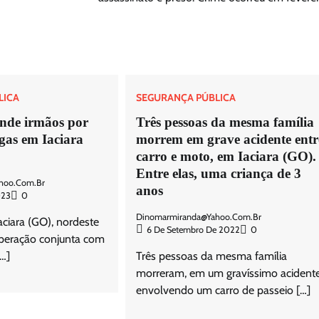
LICA
SEGURANÇA PÚBLICA
nde irmãos por
Três pessoas da mesma família
ogas em Iaciara
morrem em grave acidente entr
carro e moto, em Iaciara (GO).
Entre elas, uma criança de 3
hoo.com.br
anos
023
0
Dinomarmiranda@yahoo.com.br
aciara (GO), nordeste
6 De Setembro De 2022
0
peração conjunta com
[…]
Três pessoas da mesma família
morreram, em um gravíssimo acidente
envolvendo um carro de passeio […]