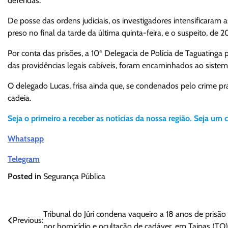
deferidas.
De posse das ordens judiciais, os investigadores intensificaram
preso no final da tarde da última quinta-feira, e o suspeito, de 2
Por conta das prisões, a 10ª Delegacia de Polícia de Taguatinga
das providências legais cabíveis, foram encaminhados ao sistema
O delegado Lucas, frisa ainda que, se condenados pelo crime p
cadeia.
Seja o primeiro a receber as notícias da nossa região. Seja um 
Whatsapp
Telegram
Posted in
Segurança Pública
Navegação
Tribunal do Júri condena vaqueiro a 18 anos de prisão
Previous:
por homicídio e ocultação de cadáver, em Taipas (TO)