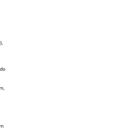
),
 do
m,
am