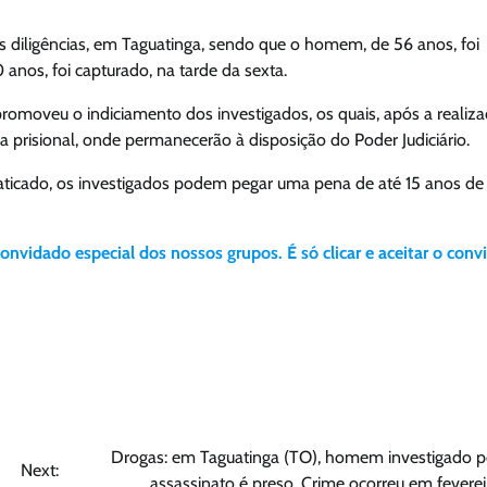
 as diligências, em Taguatinga, sendo que o homem, de 56 anos, foi
0 anos, foi capturado, na tarde da sexta.
 promoveu o indiciamento dos investigados, os quais, após a realiz
 prisional, onde permanecerão à disposição do Poder Judiciário.
raticado, os investigados podem pegar uma pena de até 15 anos de
convidado especial dos nossos grupos. É só clicar e aceitar o conv
Drogas: em Taguatinga (TO), homem investigado p
Next:
assassinato é preso. Crime ocorreu em feverei