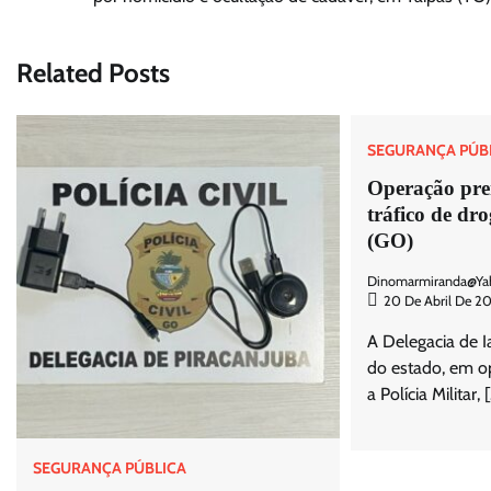
de
Post
Related Posts
SEGURANÇA PÚB
Operação pre
tráfico de dr
(GO)
Dinomarmiranda@ya
20 De Abril De 2
A Delegacia de I
do estado, em o
a Polícia Militar, 
SEGURANÇA PÚBLICA