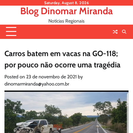
Skip
Saturday, August 8, 2026
Blog Dinomar Miranda
to
content
Notícias Regionais
Carros batem em vacas na GO-118;
por pouco não ocorre uma tragédia
Posted on
23 de novembro de 2021
by
dinomarmiranda@yahoo.com.br