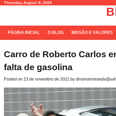
Skip
Thursday, August 6, 2026
B
to
content
PÁGINA INICIAL
O BLOG
MISSÃO E VALORES
Carro de Roberto Carlos e
falta de gasolina
Posted on
23 de novembro de 2021
by
dinomarmiranda@yah