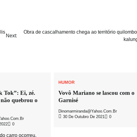
lis
Obra de cascalhamento chega ao território quilombo
Next:
kalun
HUMOR
k Tok”: Ei, zé.
Vovô Mariano se lascou com o
não quebrou o
Garnisé
Dinomarmiranda@yahoo.com.br
30 De Outubro De 2021
0
ahoo.com.br
2022
0
o carro ocorreu.