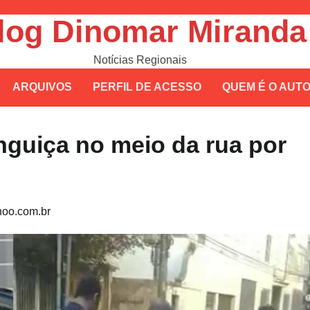
log Dinomar Miranda
Notícias Regionais
ARQUIVOS
PERFIL DE ACESSO
QUEM É O AUT
nguiça no meio da rua por
oo.com.br