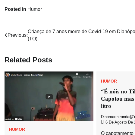
Posted in
Humor
Navegação
Criança de 7 anos morre de Covid-19 em Dianópo
Previous:
(TO)
de
Post
Related Posts
HUMOR
“É nóis no Ti
Capotou mas 
litro
Dinomarmiranda@y
6 De Agosto De 
HUMOR
O capotamento d