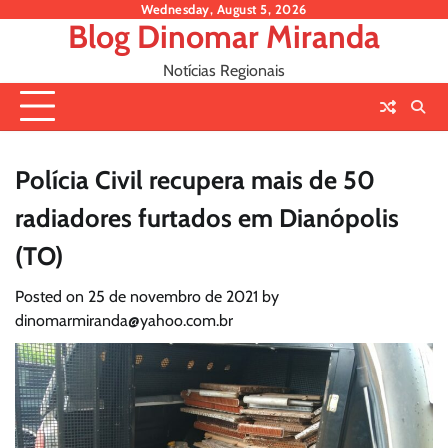
Skip
Wednesday, August 5, 2026
Blog Dinomar Miranda
to
content
Notícias Regionais
Polícia Civil recupera mais de 50
radiadores furtados em Dianópolis
(TO)
Posted on
25 de novembro de 2021
by
dinomarmiranda@yahoo.com.br