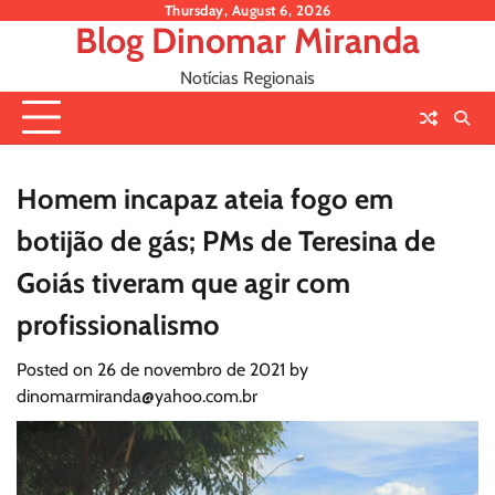
Skip
Thursday, August 6, 2026
Blog Dinomar Miranda
to
content
Notícias Regionais
Homem incapaz ateia fogo em
botijão de gás; PMs de Teresina de
Goiás tiveram que agir com
profissionalismo
Posted on
26 de novembro de 2021
by
dinomarmiranda@yahoo.com.br