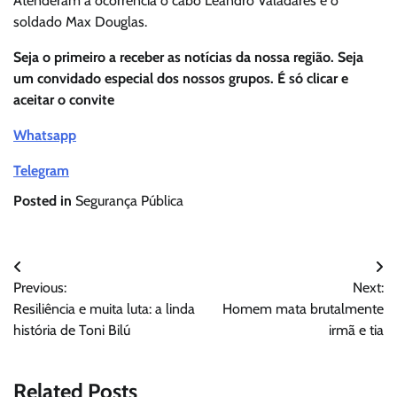
Atenderam à ocorrência o cabo Leandro Valadares e o
soldado Max Douglas.
Seja o primeiro a receber as notícias da nossa região. Seja
um convidado especial dos nossos grupos. É só clicar e
aceitar o convite
Whatsapp
Telegram
Posted in
Segurança Pública
Navegação
Previous:
Next:
de
Resiliência e muita luta: a linda
Homem mata brutalmente
Post
história de Toni Bilú
irmã e tia
Related Posts