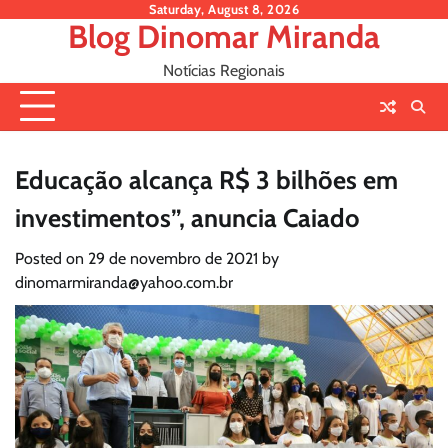
Skip
Saturday, August 8, 2026
Blog Dinomar Miranda
to
content
Notícias Regionais
Educação alcança R$ 3 bilhões em
investimentos”, anuncia Caiado
Posted on
29 de novembro de 2021
by
dinomarmiranda@yahoo.com.br