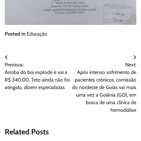
Posted in
Educação
Navegação
Previous:
Next:
de
Arroba do boi explode e vai a
Após intenso sofrimento de
Post
R$ 340,00. Teto ainda não foi
pacientes crônicos, comissão
atingido, dizem especialistas
do nordeste de Goiás vai mais
uma vez a Goiânia (GO), em
busca de uma clínica de
hemodiálise
Related Posts