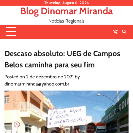
Skip
Thursday, August 6, 2026
Blog Dinomar Miranda
to
content
Notícias Regionais
Descaso absoluto: UEG de Campos
Belos caminha para seu fim
Posted on
2 de dezembro de 2021
by
dinomarmiranda@yahoo.com.br