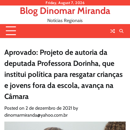
Skip
Friday, August 7, 2026
Blog Dinomar Miranda
to
content
Notícias Regionais
Aprovado: Projeto de autoria da
deputada Professora Dorinha, que
institui política para resgatar crianças
e jovens fora da escola, avança na
Câmara
Posted on
2 de dezembro de 2021
by
dinomarmiranda@yahoo.com.br