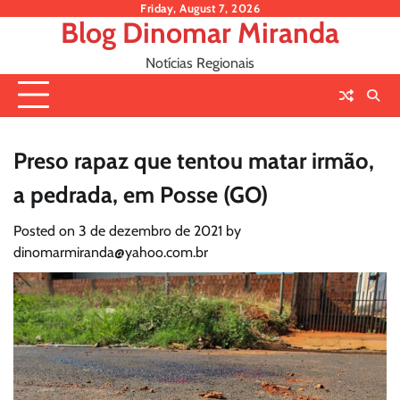
Skip
Friday, August 7, 2026
Blog Dinomar Miranda
to
content
Notícias Regionais
Preso rapaz que tentou matar irmão,
a pedrada, em Posse (GO)
Posted on
3 de dezembro de 2021
by
dinomarmiranda@yahoo.com.br