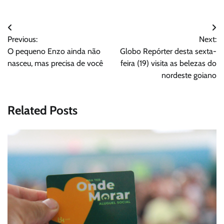
Navegação
Previous:
Next:
de
O pequeno Enzo ainda não
Globo Repórter desta sexta-
Post
nasceu, mas precisa de você
feira (19) visita as belezas do
nordeste goiano
Related Posts