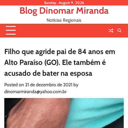
Skip
Sunday, August 9, 2026
Blog Dinomar Miranda
to
content
Notícias Regionais
Filho que agride pai de 84 anos em
Alto Paraíso (GO). Ele também é
acusado de bater na esposa
Posted on
21 de dezembro de 2021
by
dinomarmiranda@yahoo.com.br