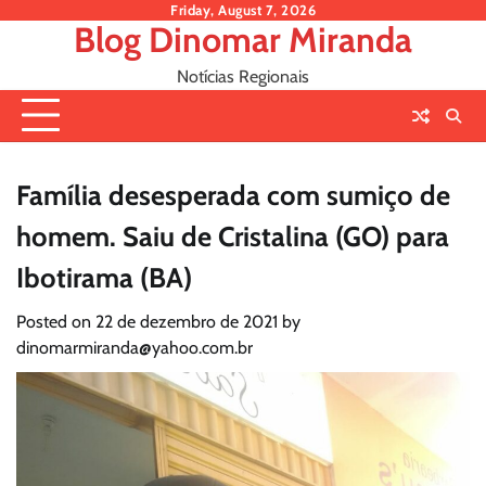
Skip
Friday, August 7, 2026
Blog Dinomar Miranda
to
content
Notícias Regionais
Família desesperada com sumiço de
homem. Saiu de Cristalina (GO) para
Ibotirama (BA)
Posted on
22 de dezembro de 2021
by
dinomarmiranda@yahoo.com.br