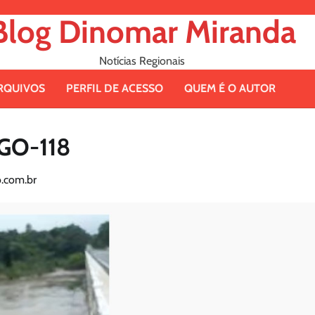
Blog Dinomar Miranda
Notícias Regionais
RQUIVOS
PERFIL DE ACESSO
QUEM É O AUTOR
 GO-118
.com.br