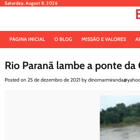
Skip
Saturday, August 8, 2026
to
content
PÁGINA INICIAL
O BLOG
MISSÃO E VALORES
A
Rio Paranã lambe a ponte da
Posted on
25 de dezembro de 2021
by
dinomarmiranda@yahoo