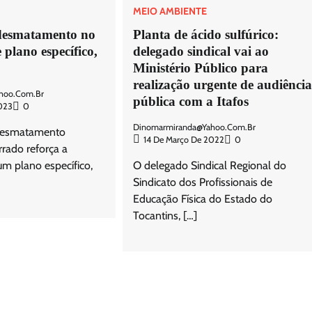
MEIO AMBIENTE
desmatamento no
Planta de ácido sulfúrico:
 plano específico,
delegado sindical vai ao
Ministério Público para
realização urgente de audiênci
hoo.com.br
pública com a Itafos
023
0
Dinomarmiranda@yahoo.com.br
desmatamento
14 De Março De 2022
0
rrado reforça a
m plano específico,
O delegado Sindical Regional do
Sindicato dos Profissionais de
Educação Física do Estado do
Tocantins, […]