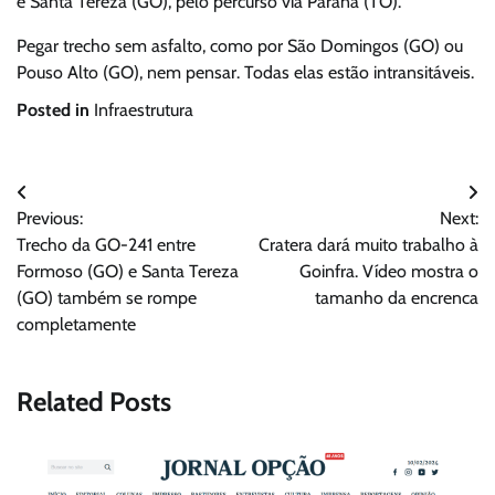
e Santa Tereza (GO), pelo percurso via Paranã (TO).
Pegar trecho sem asfalto, como por São Domingos (GO) ou
Pouso Alto (GO), nem pensar. Todas elas estão intransitáveis.
Posted in
Infraestrutura
Navegação
Previous:
Next:
de
Trecho da GO-241 entre
Cratera dará muito trabalho à
Post
Formoso (GO) e Santa Tereza
Goinfra. Vídeo mostra o
(GO) também se rompe
tamanho da encrenca
completamente
Related Posts