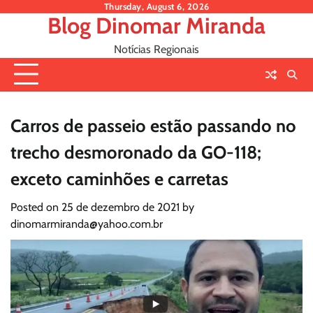
Skip
Thursday, August 6, 2026
Blog Dinomar Miranda
to
content
Notícias Regionais
Carros de passeio estão passando no
trecho desmoronado da GO-118;
exceto caminhões e carretas
Posted on
25 de dezembro de 2021
by
dinomarmiranda@yahoo.com.br