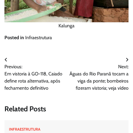
Kalunga
Posted in
Infraestrutura
Navegação
Previous:
Next:
de
Em vistoria à GO-118, Caiado
Águas do Rio Paranã tocam a
Post
define rota alternativa, após
viga da ponte; bombeiros
fechamento definitivo
fizeram vistoria; veja vídeo
Related Posts
INFRAESTRUTURA