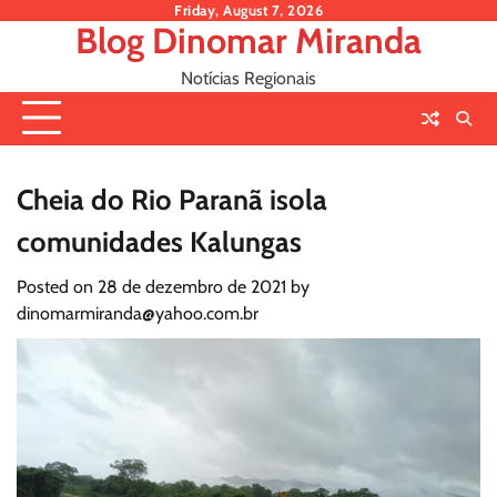
Skip
Friday, August 7, 2026
Blog Dinomar Miranda
to
content
Notícias Regionais
Cheia do Rio Paranã isola
comunidades Kalungas
Posted on
28 de dezembro de 2021
by
dinomarmiranda@yahoo.com.br