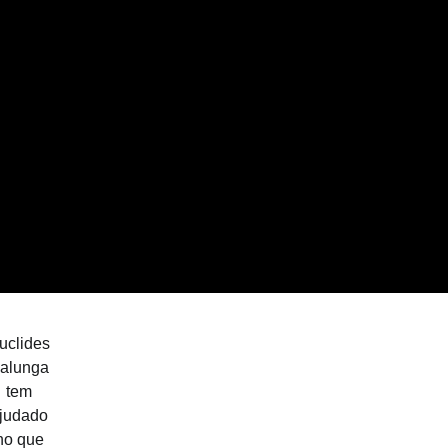
uclides
alunga
tem
judado
no que