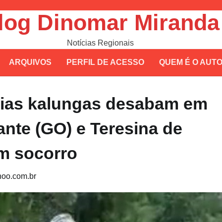
log Dinomar Miranda
Notícias Regionais
ARQUIVOS
PERFIL DE ACESSO
QUEM É O AUT
lias kalungas desabam em
ante (GO) e Teresina de
m socorro
oo.com.br