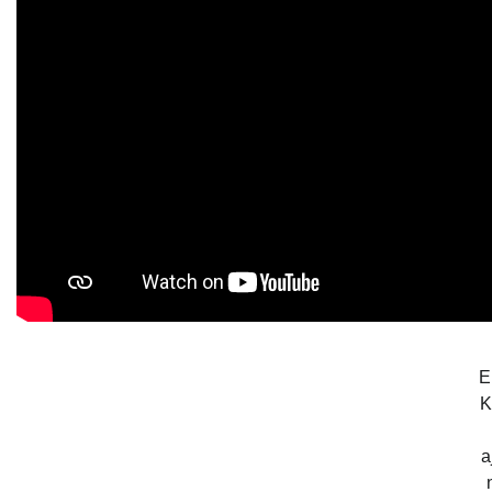
E
K
a