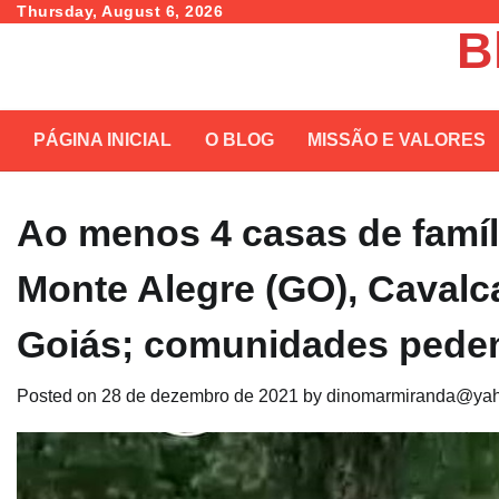
Skip
Thursday, August 6, 2026
B
to
content
PÁGINA INICIAL
O BLOG
MISSÃO E VALORES
Ao menos 4 casas de famí
Monte Alegre (GO), Cavalc
Goiás; comunidades pede
Posted on
28 de dezembro de 2021
by
dinomarmiranda@yah