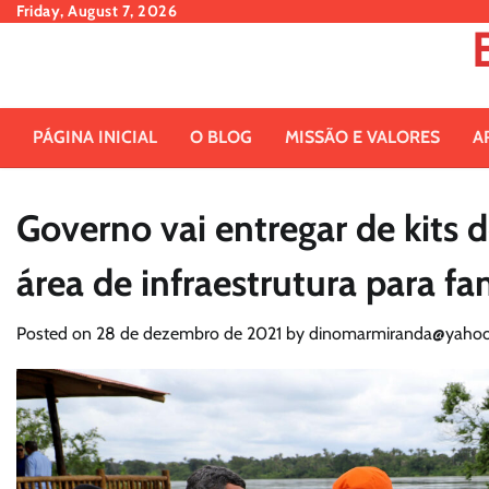
Skip
Friday, August 7, 2026
to
content
PÁGINA INICIAL
O BLOG
MISSÃO E VALORES
A
Governo vai entregar de kits d
área de infraestrutura para f
Posted on
28 de dezembro de 2021
by
dinomarmiranda@yahoo