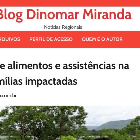
Blog Dinomar Miranda
Notícias Regionais
RQUIVOS
PERFIL DE ACESSO
QUEM É O AUTOR
e alimentos e assistências na
amílias impactadas
.com.br