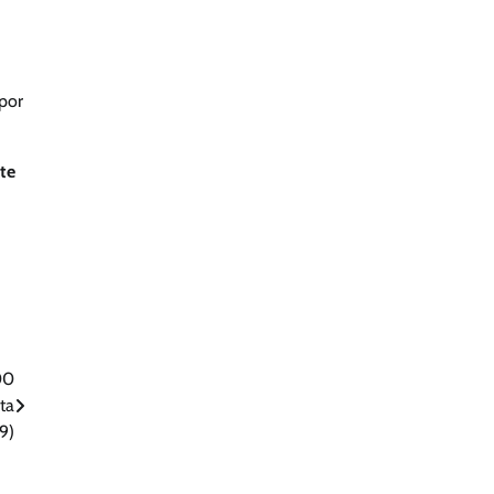
 por
ite
00
ta
29)