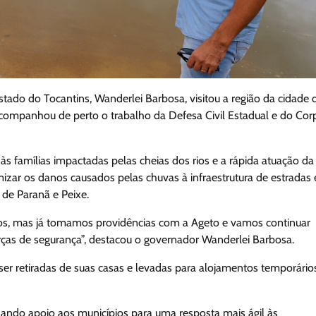
tado do Tocantins, Wanderlei Barbosa, visitou a região da cidade 
 acompanhou de perto o trabalho da Defesa Civil Estadual e do Cor
 às famílias impactadas pelas cheias dos rios e a rápida atuação da
izar os danos causados pelas chuvas à infraestrutura de estradas 
de Paranã e Peixe.
os, mas já tomamos providências com a Ageto e vamos continuar
orças de segurança”, destacou o governador Wanderlei Barbosa.
er retiradas de suas casas e levadas para alojamentos temporário
ando apoio aos municípios para uma resposta mais ágil às