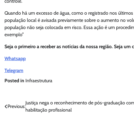
controle.
Quando há um excesso de água, como o registrado nos últimos di
população local é avisada previamente sobre o aumento no vo
população não seja colocada em risco. Essa ação é um procedime
exemplo”
Seja o primeiro a receber as notícias da nossa região. Seja um 
Whatsapp
Telegram
Posted in
Infraestrutura
Navegação
Justiça nega o reconhecimento de pós-graduação co
Previous:
habilitação profissional
de
Post