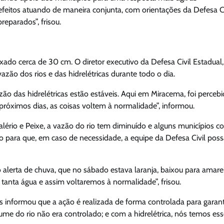
eitos atuando de maneira conjunta, com orientações da Defesa Ci
reparados”, frisou.
aixado cerca de 30 cm. O diretor executivo da Defesa Civil Estadual,
ão dos rios e das hidrelétricas durante todo o dia.
ão das hidrelétricas estão estáveis. Aqui em Miracema, foi perceb
ximos dias, as coisas voltem à normalidade”, informou.
lério e Peixe, a vazão do rio tem diminuído e alguns municípios 
 para que, em caso de necessidade, a equipe da Defesa Civil poss
 alerta de chuva, que no sábado estava laranja, baixou para amare
tanta água e assim voltaremos à normalidade”, frisou.
s informou que a ação é realizada de forma controlada para garant
ume do rio não era controlado; e com a hidrelétrica, nós temos es