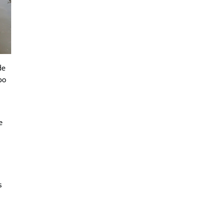
de
po
e
s