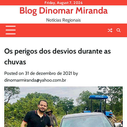
Skip
Friday, August 7, 2026
Blog Dinomar Miranda
to
content
Notícias Regionais
Os perigos dos desvios durante as
chuvas
Posted on
31 de dezembro de 2021
by
dinomarmiranda@yahoo.com.br