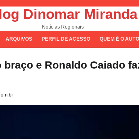
log Dinomar Miranda
Notícias Regionais
ARQUIVOS
PERFIL DE ACESSO
QUEM É O AUT
 o braço e Ronaldo Caiado fa
om.br