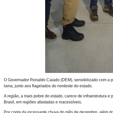
O Governador Ronaldo Caiado (DEM), sensibilizado com a prec
lama, junto aos flagelados do nordeste do estado.
A região, a mais pobre do estado, carece de infraestrutura
Brasil, em regiões afastadas e inacessíveis.
Por conta da incessante chuva do mês de dezembro, além do