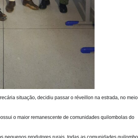
ária situação, decidiu passar o réveillon na estrada, no meio
 e possui o maior remanescente de comunidades quilombolas do
s pequenos produtores rurais, todas as comunidades quilombo