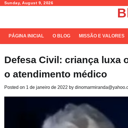
Skip
Sunday, August 9, 2026
B
to
content
PÁGINA INICIAL
O BLOG
MISSÃO E VALORES
Defesa Civil: criança luxa
o atendimento médico
Posted on
1 de janeiro de 2022
by
dinomarmiranda@yahoo.c