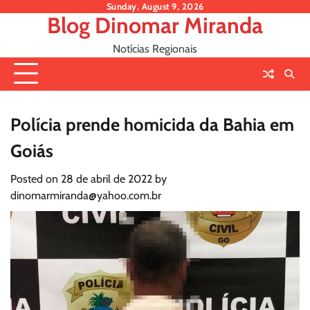
Skip
Sunday, August 9, 2026
Blog Dinomar Miranda
to
content
Notícias Regionais
Polícia prende homicida da Bahia em
Goiás
Posted on
28 de abril de 2022
by
dinomarmiranda@yahoo.com.br