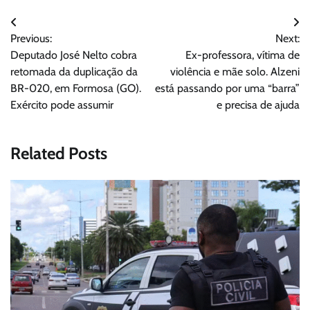
Navegação
Previous:
Next:
de
Deputado José Nelto cobra
Ex-professora, vítima de
Post
retomada da duplicação da
violência e mãe solo. Alzeni
BR-020, em Formosa (GO).
está passando por uma “barra”
Exército pode assumir
e precisa de ajuda
Related Posts