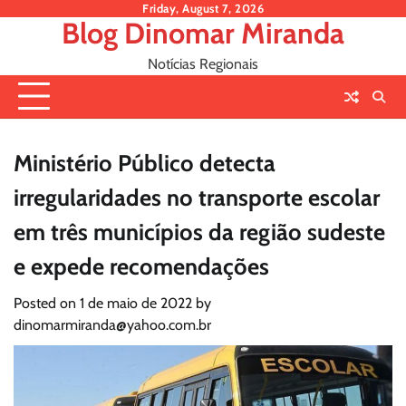
Skip
Friday, August 7, 2026
Blog Dinomar Miranda
to
content
Notícias Regionais
Ministério Público detecta
irregularidades no transporte escolar
em três municípios da região sudeste
e expede recomendações
Posted on
1 de maio de 2022
by
dinomarmiranda@yahoo.com.br