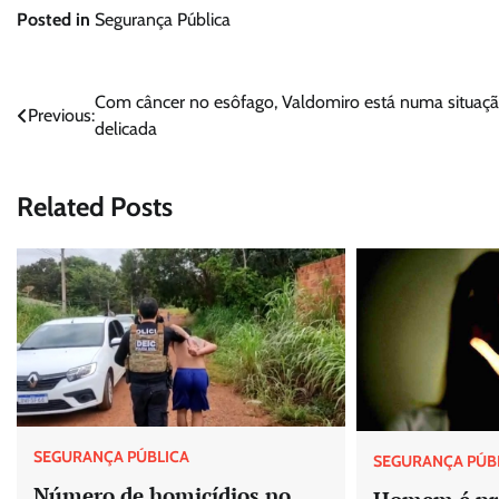
Posted in
Segurança Pública
Navegação
Com câncer no esôfago, Valdomiro está numa situaç
Previous:
delicada
de
Post
Related Posts
SEGURANÇA PÚBLICA
SEGURANÇA PÚB
Número de homicídios no