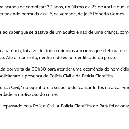
ítima acabou de completar 20 anos, no último dia 23 de abril e que 
ança trajando bermuda azul é, na verdade, de José Roberto Gomes
sas ao saber que se tratava de um adulto e não de uma criança, co
aparência, foi alvo de dois criminosos armados que efetuaram os
o. Até o momento, nenhum deles foi identificado ou preso.
onada por volta da 00h30 para atender uma ocorrência de homicídio
citaram a presença da Polícia Civil e da Perícia Científica.
lícia Civil, ‘molequinho’ era suspeito de realizar furtos na área. Po
verdadeira motivação do crime.
repassado pela Polícia Civil. A Polícia Científica do Pará foi aciona