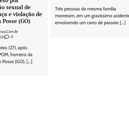
eso por
o sexual de
Três pessoas da mesma família
ça e violação de
morreram, em um gravíssimo acidente
m Posse (GO)
envolvendo um carro de passeio […]
hoo.com.br
0
021
eira (27), após
POM, homens da
em Posse (GO), […]