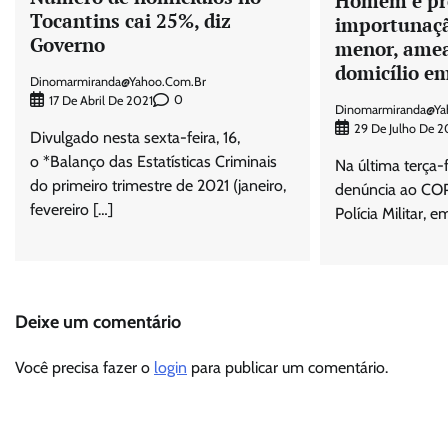
Homem é pr
Tocantins cai 25%, diz
importunaçã
Governo
menor, amea
domicílio e
Dinomarmiranda@yahoo.com.br
0
17 De Abril De 2021
Dinomarmiranda@ya
29 De Julho De 2
Divulgado nesta sexta-feira, 16,
o *Balanço das Estatísticas Criminais
Na última terça-f
do primeiro trimestre de 2021 (janeiro,
denúncia ao CO
fevereiro […]
Polícia Militar, 
Deixe um comentário
Você precisa fazer o
login
para publicar um comentário.