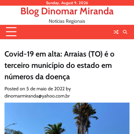
Skip
Sunday, August 9, 2026
Blog Dinomar Miranda
to
content
Notícias Regionais
Covid-19 em alta: Arraias (TO) é o
terceiro município do estado em
números da doença
Posted on
5 de maio de 2022
by
dinomarmiranda@yahoo.com.br