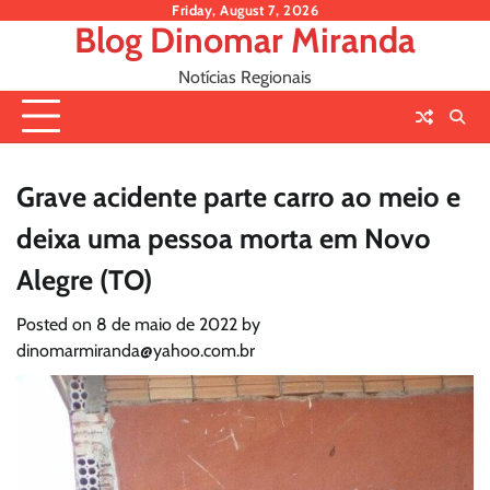
Skip
Friday, August 7, 2026
Blog Dinomar Miranda
to
content
Notícias Regionais
Grave acidente parte carro ao meio e
deixa uma pessoa morta em Novo
Alegre (TO)
Posted on
8 de maio de 2022
by
dinomarmiranda@yahoo.com.br