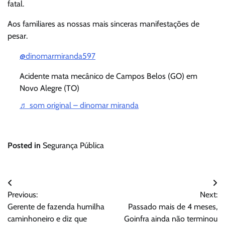
fatal.
Aos familiares as nossas mais sinceras manifestações de
pesar.
@dinomarmiranda597
Acidente mata mecânico de Campos Belos (GO) em
Novo Alegre (TO)
♬ som original – dinomar miranda
Posted in
Segurança Pública
Navegação
Previous:
Next:
de
Gerente de fazenda humilha
Passado mais de 4 meses,
Post
caminhoneiro e diz que
Goinfra ainda não terminou