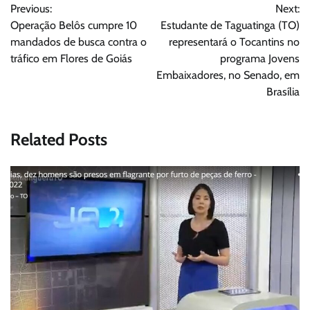
Previous:
Next:
de
Operação Belôs cumpre 10
Estudante de Taguatinga (TO)
Post
mandados de busca contra o
representará o Tocantins no
tráfico em Flores de Goiás
programa Jovens
Embaixadores, no Senado, em
Brasília
Related Posts