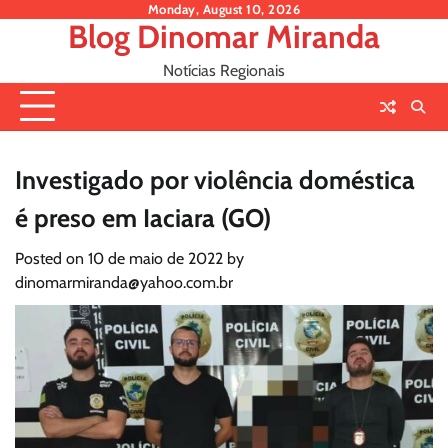
Skip
Monday, August 10, 2026
Blog Dinomar Miranda
to
content
Notícias Regionais
Investigado por violência doméstica
é preso em Iaciara (GO)
Posted on
10 de maio de 2022
by
dinomarmiranda@yahoo.com.br