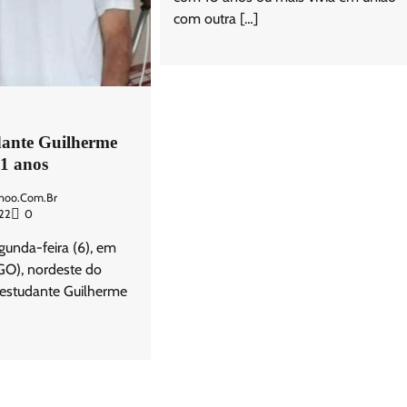
com outra […]
dante Guilherme
21 anos
hoo.com.br
22
0
gunda-feira (6), em
O), nordeste do
 estudante Guilherme