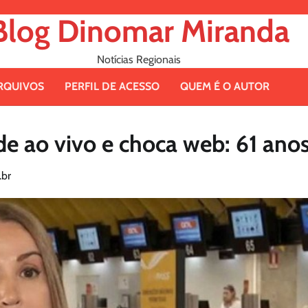
Blog Dinomar Miranda
Notícias Regionais
RQUIVOS
PERFIL DE ACESSO
QUEM É O AUTOR
ade ao vivo e choca web: 61 ano
br