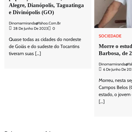
Alegre, Dianópolis, Taguatinga
e Divinópolis (GO)
Dinomarmiranda@yahoo.com.br
28 De Junho De 2023
0
SOCIEDADE
Quase todas as cidades do nordeste
Morre o estu
de Goiás e do sudeste do Tocantins
Barbosa, de 
tiveram suas […]
Dinomarmiranda@ya
6 De Junho De 20
Morreu, nesta se
Campos Belos (G
estado, o jovem
[…]