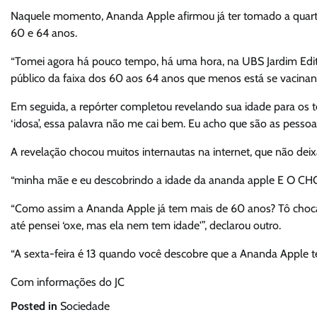
Naquele momento, Ananda Apple afirmou já ter tomado a quarta
60 e 64 anos.
“Tomei agora há pouco tempo, há uma hora, na UBS Jardim Edite,
público da faixa dos 60 aos 64 anos que menos está se vacinand
Em seguida, a repórter completou revelando sua idade para os 
‘idosa’, essa palavra não me cai bem. Eu acho que são as pessoa
A revelação chocou muitos internautas na internet, que não de
“minha mãe e eu descobrindo a idade da ananda apple E O C
“Como assim a Ananda Apple já tem mais de 60 anos? Tô choca
até pensei ‘oxe, mas ela nem tem idade'”, declarou outro.
“A sexta-feira é 13 quando você descobre que a Ananda Apple tem
Com informações do JC
Posted in
Sociedade