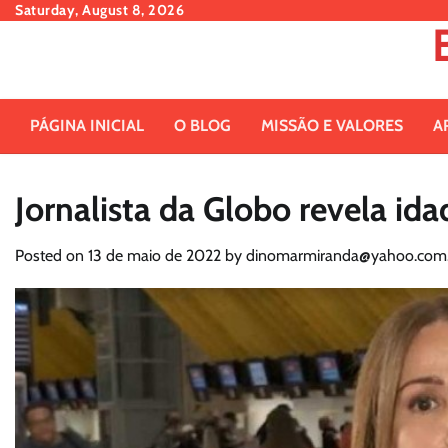
Skip
Saturday, August 8, 2026
to
content
PÁGINA INICIAL
O BLOG
MISSÃO E VALORES
A
Jornalista da Globo revela id
Posted on
13 de maio de 2022
by
dinomarmiranda@yahoo.com.