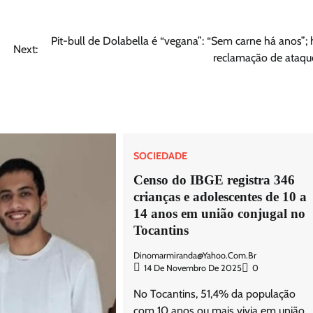
Pit-bull de Dolabella é “vegana”: “Sem carne há anos”; 
Next:
reclamação de ataqu
SOCIEDADE
Censo do IBGE registra 346
crianças e adolescentes de 10 a
14 anos em união conjugal no
Tocantins
Dinomarmiranda@yahoo.com.br
14 De Novembro De 2025
0
No Tocantins, 51,4% da população
com 10 anos ou mais vivia em união