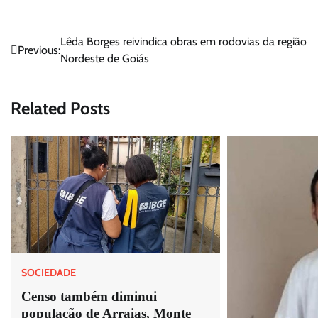
Navegação
Lêda Borges reivindica obras em rodovias da região
Previous:
Nordeste de Goiás
de
Post
Related Posts
SOCIEDADE
Censo também diminui
população de Arraias, Monte