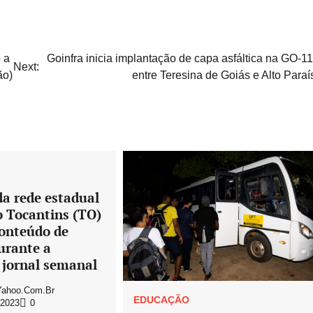
 a
Goinfra inicia implantação de capa asfáltica na GO-11
Next:
ão)
entre Teresina de Goiás e Alto Paraí
a rede estadual
o Tocantins (TO)
onteúdo de
urante a
 jornal semanal
ahoo.com.br
EDUCAÇÃO
 2023
0