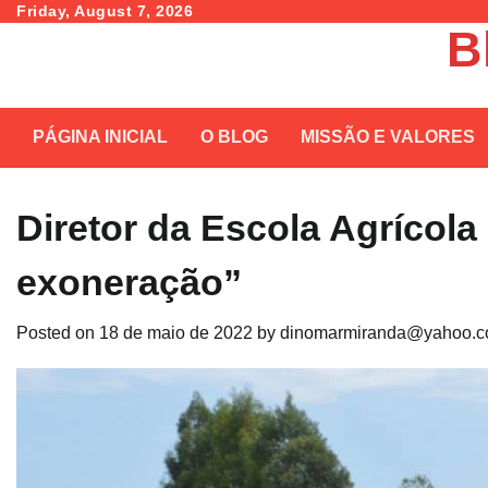
Skip
Friday, August 7, 2026
B
to
content
PÁGINA INICIAL
O BLOG
MISSÃO E VALORES
Diretor da Escola Agrícola
exoneração”
Posted on
18 de maio de 2022
by
dinomarmiranda@yahoo.c