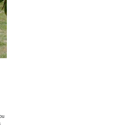
tou
s