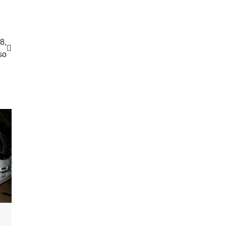
8,
so