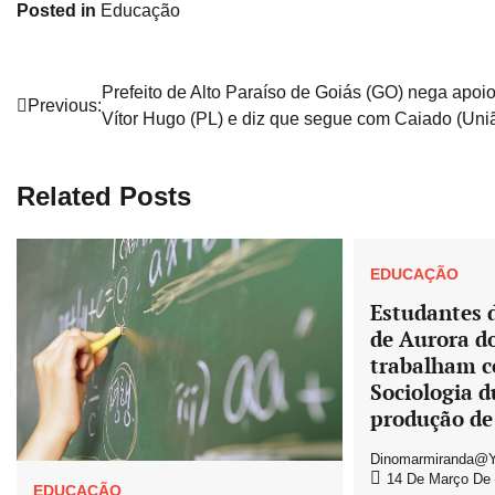
Posted in
Educação
Navegação
Prefeito de Alto Paraíso de Goiás (GO) nega apoio
Previous:
Vítor Hugo (PL) e diz que segue com Caiado (Uni
de
Post
Related Posts
EDUCAÇÃO
Estudantes d
de Aurora d
trabalham c
Sociologia d
produção de
Dinomarmiranda@y
14 De Março De
EDUCAÇÃO