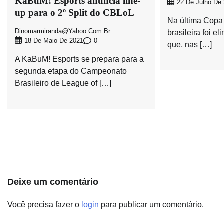
KaBuM! Esports anuncia line-
22 De Julho De
up para o 2º Split do CBLoL
Na última Copa
Dinomarmiranda@yahoo.com.br
brasileira foi e
0
18 De Maio De 2021
que, nas […]
A KaBuM! Esports se prepara para a
segunda etapa do Campeonato
Brasileiro de League of […]
Deixe um comentário
Você precisa fazer o
login
para publicar um comentário.