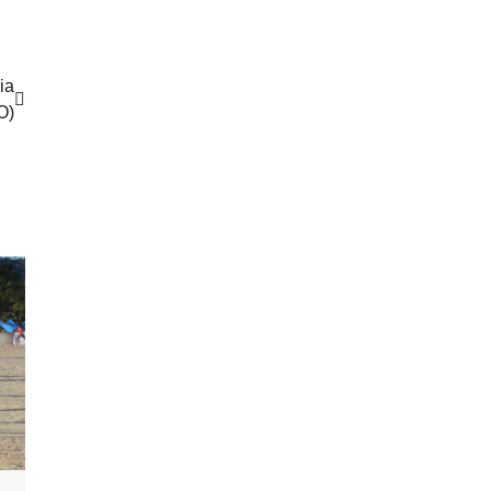
ia
O)