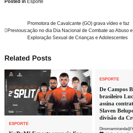
Posted in
Esporte
Navegação
Promotora de Cavalcante (GO) grava vídeo e faz
Previous:
ação no dia Dia Nacional de Combate ao Abuso e
de
Exploração Sexual de Crianças e Adolescentes
Post
Related Posts
ESPORTE
De Campos Be
brasileiro Lu
assina contr
Slaven Belupo
divisão da Cr
ESPORTE
Dinomarmiranda@y