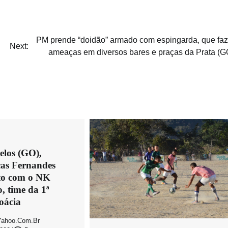
PM prende “doidão” armado com espingarda, que faz
Next:
ameaças em diversos bares e praças da Prata (G
los (GO),
cas Fernandes
ato com o NK
, time da 1ª
oácia
ahoo.com.br