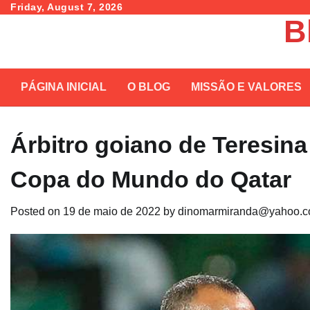
Skip
Friday, August 7, 2026
B
to
content
PÁGINA INICIAL
O BLOG
MISSÃO E VALORES
Árbitro goiano de Teresina
Copa do Mundo do Qatar
Posted on
19 de maio de 2022
by
dinomarmiranda@yahoo.c