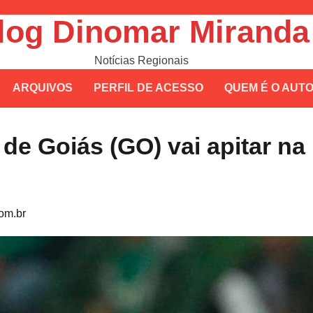
log Dinomar Miranda
Notícias Regionais
ARQUIVOS
PERFIL DE ACESSO
QUEM É O AUT
 de Goiás (GO) vai apitar na
om.br