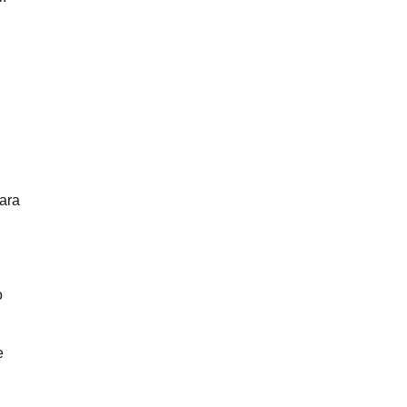
ara
o
e