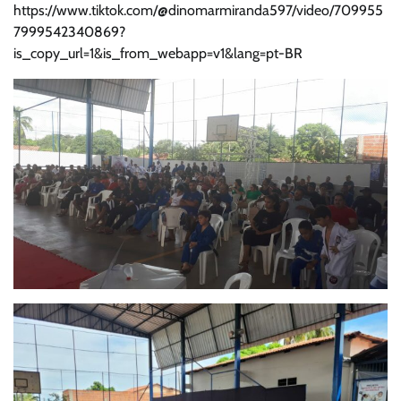
https://www.tiktok.com/@dinomarmiranda597/video/709955
7999542340869?
is_copy_url=1&is_from_webapp=v1&lang=pt-BR