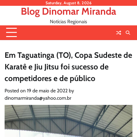
Skip
Saturday, August 8, 2026
Blog Dinomar Miranda
to
content
Notícias Regionais
Em Taguatinga (TO), Copa Sudeste de
Karatê e Jiu Jitsu foi sucesso de
competidores e de público
Posted on
19 de maio de 2022
by
dinomarmiranda@yahoo.com.br