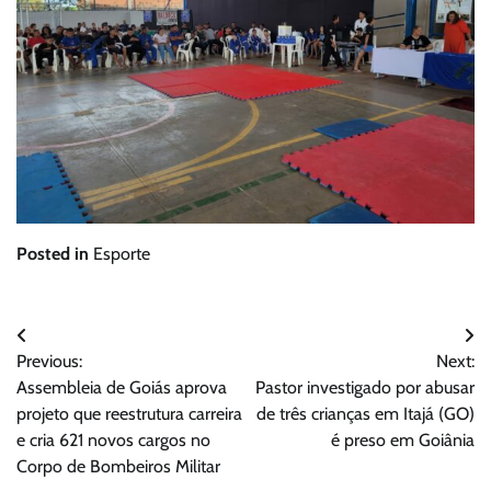
Posted in
Esporte
Navegação
Previous:
Next:
de
Assembleia de Goiás aprova
Pastor investigado por abusar
Post
projeto que reestrutura carreira
de três crianças em Itajá (GO)
e cria 621 novos cargos no
é preso em Goiânia
Corpo de Bombeiros Militar