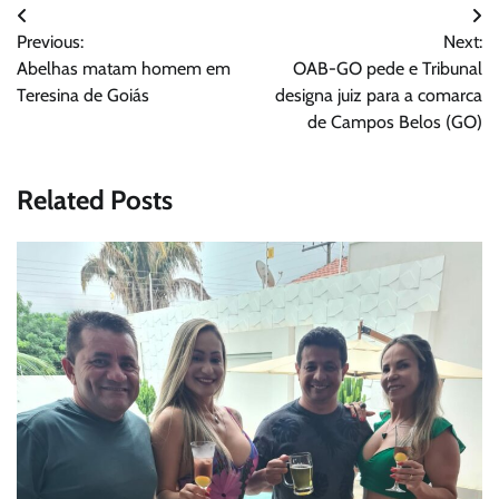
Navegação
Previous:
Next:
de
Abelhas matam homem em
OAB-GO pede e Tribunal
Post
Teresina de Goiás
designa juiz para a comarca
de Campos Belos (GO)
Related Posts