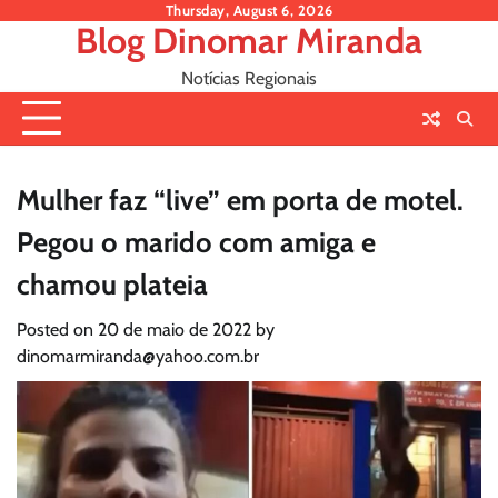
Skip
Thursday, August 6, 2026
Blog Dinomar Miranda
to
content
Notícias Regionais
Mulher faz “live” em porta de motel.
Pegou o marido com amiga e
chamou plateia
Posted on
20 de maio de 2022
by
dinomarmiranda@yahoo.com.br